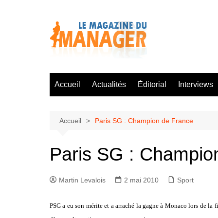
Aller
au
contenu
Accueil
Actualités
Éditorial
Interviews
Accueil
Paris SG : Champion de France
Paris SG : Champio
Martin Levalois
2 mai 2010
Sport
PSG a eu son mérite et a arraché la gagne à Monaco lors de la f