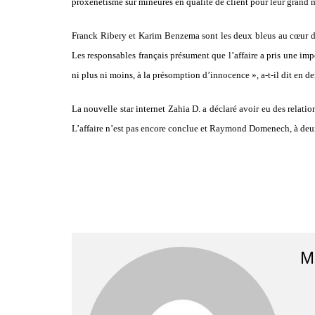
proxénétisme sur mineures en qualité de client pour leur grand 
Franck Ribery et Karim Benzema sont les deux bleus au cœur du 
Les responsables français présument que l’affaire a pris une imp
ni plus ni moins, à la présomption d’innocence », a-t-il dit en
La nouvelle star internet Zahia D. a déclaré avoir eu des relati
L’affaire n’est pas encore conclue et Raymond Domenech, à deux 
M