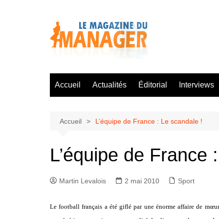
Aller
au
contenu
Accueil
Actualités
Éditorial
Interviews
Accueil
L’équipe de France : Le scandale !
L’équipe de France :
Martin Levalois
2 mai 2010
Sport
Le football français a été giflé par une énorme affaire de mœu