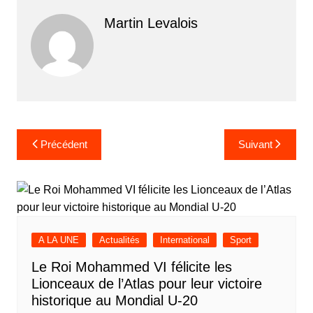
Martin Levalois
Navigation
Précédent
Suivant
de
l’article
A LA UNE
Actualités
International
Sport
Le Roi Mohammed VI félicite les
Lionceaux de l’Atlas pour leur victoire
historique au Mondial U-20