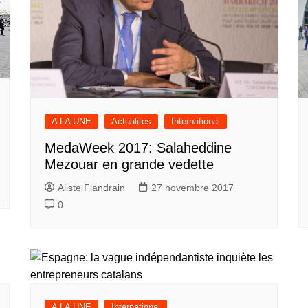
A LA UNE
Actualités
International
MedaWeek 2017: Salaheddine
Mezouar en grande vedette
Aliste Flandrain
27 novembre 2017
0
A LA UNE
International