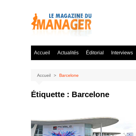
Aller
au
contenu
Accueil
Actualités
Éditorial
Interviews
Accueil
Barcelone
Étiquette :
Barcelone