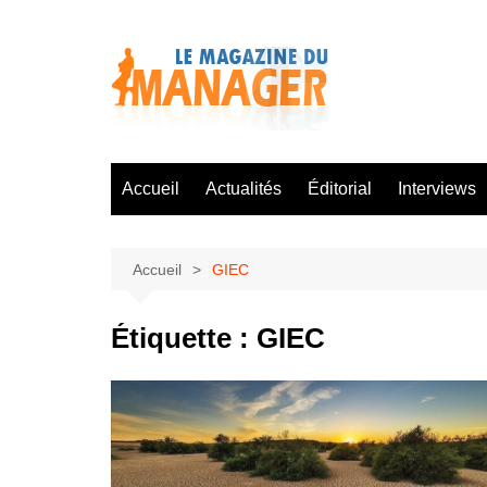
Aller
au
contenu
Accueil
Actualités
Éditorial
Interviews
Accueil
GIEC
Étiquette :
GIEC