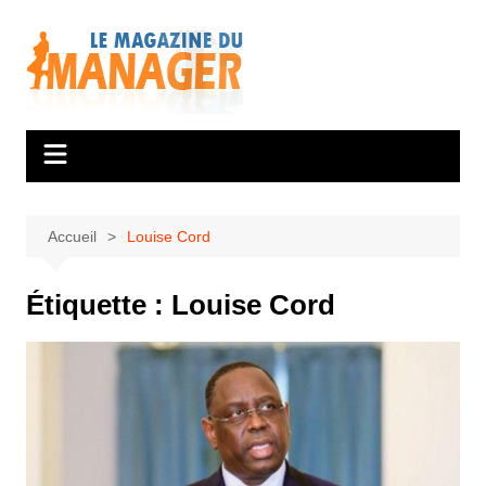
Aller
au
contenu
Accueil
Louise Cord
Étiquette :
Louise Cord