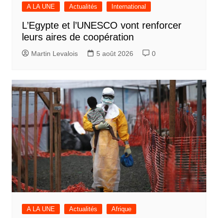
A LA UNE
Actualités
International
L’Egypte et l’UNESCO vont renforcer
leurs aires de coopération
Martin Levalois
5 août 2026
0
A LA UNE
Actualités
Afrique