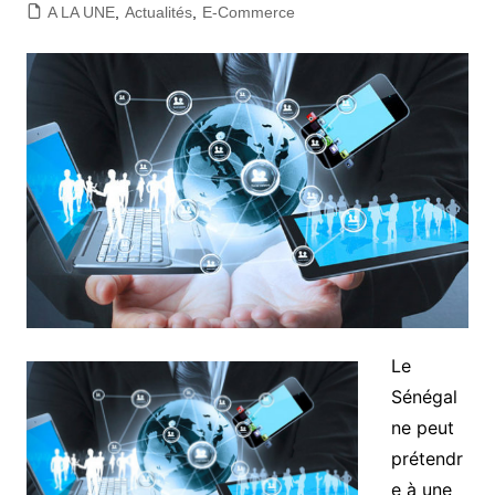
A LA UNE
,
Actualités
,
E-Commerce
Le
Sénégal
ne peut
prétendr
e à une