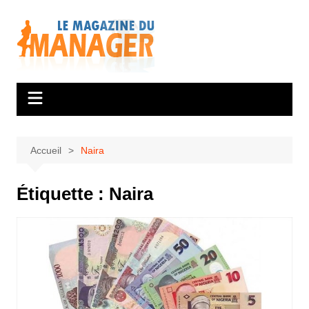
Aller
au
contenu
Accueil
Naira
Étiquette :
Naira