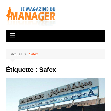
Aller
au
contenu
Accueil
Safex
Étiquette :
Safex