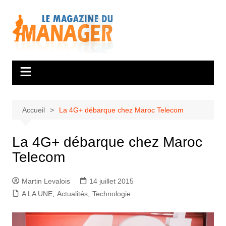
Aller
au
contenu
Accueil
La 4G+ débarque chez Maroc Telecom
La 4G+ débarque chez Maroc
Telecom
Martin Levalois
14 juillet 2015
A LA UNE
,
Actualités
,
Technologie