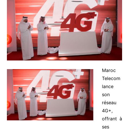
Maroc
Telecom
lance
son
réseau
4G+,
offrant à
ses