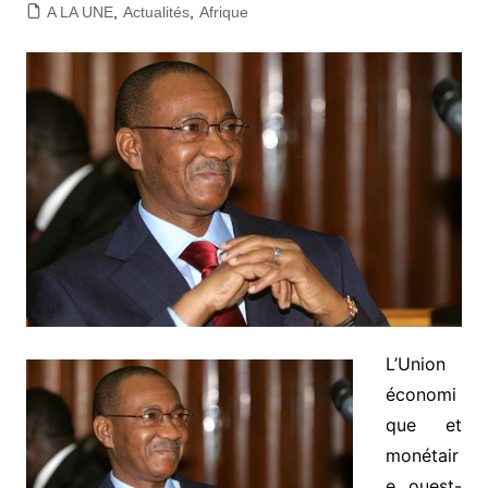
A LA UNE
,
Actualités
,
Afrique
L’Union
économi
que et
monétair
e ouest-