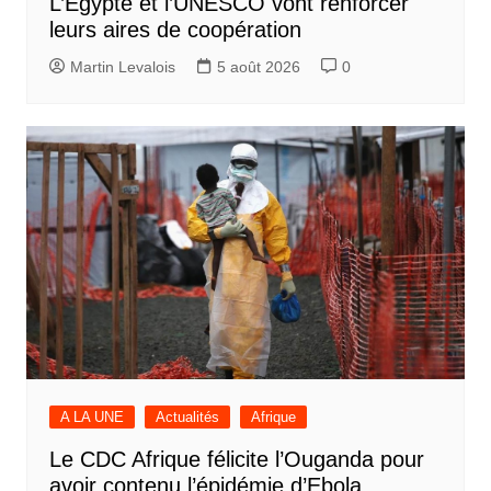
L’Egypte et l’UNESCO vont renforcer
leurs aires de coopération
Martin Levalois
5 août 2026
0
A LA UNE
Actualités
Afrique
Le CDC Afrique félicite l’Ouganda pour
avoir contenu l’épidémie d’Ebola