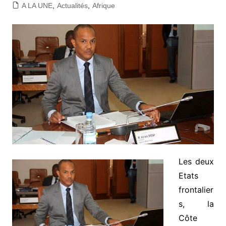
A LA UNE
,
Actualités
,
Afrique
Les deux
Etats
frontalier
s, la
Côte