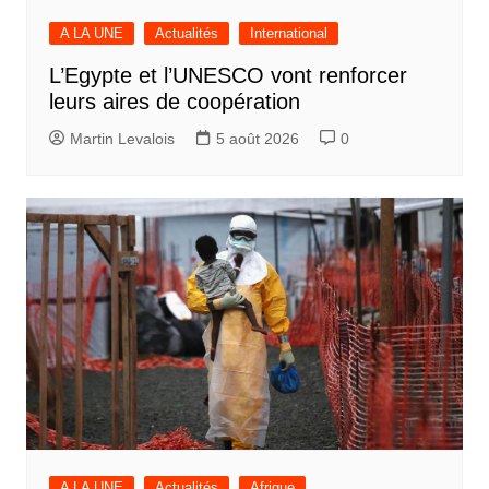
A LA UNE
Actualités
International
L’Egypte et l’UNESCO vont renforcer
leurs aires de coopération
Martin Levalois
5 août 2026
0
A LA UNE
Actualités
Afrique