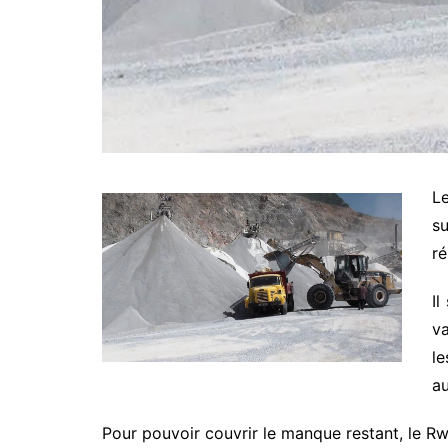
Le
su
ré
Il
va
l
au
Pour pouvoir couvrir le manque restant, le 