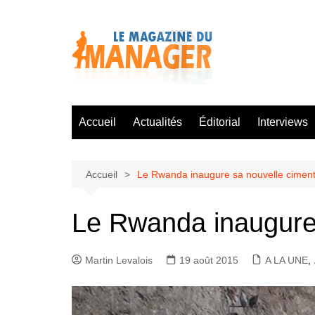
Aller
au
contenu
Accueil
Actualités
Éditorial
Interviews
Accueil
Le Rwanda inaugure sa nouvelle cimen
Le Rwanda inaugure
Martin Levalois
19 août 2015
A LA UNE
,