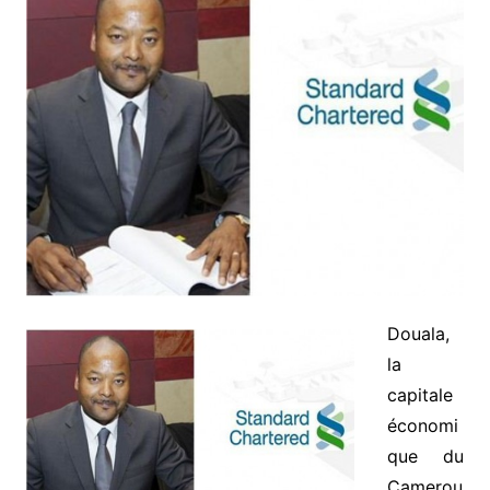
Douala,
la
capitale
économi
que du
Camerou