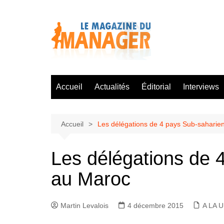
Aller
au
contenu
Accueil
Actualités
Éditorial
Interviews
Accueil
Les délégations de 4 pays Sub-saharien
Les délégations de 4
au Maroc
Martin Levalois
4 décembre 2015
A LA 