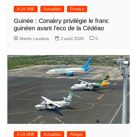
A LA UNE
Actualités
Finance
Guinée : Conakry privilégie le franc
guinéen avant l’eco de la Cédéao
Martin Levalois
3 août 2026
0
A LA UNE
Actualités
Afrique