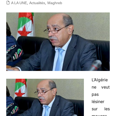
A LA UNE
,
Actualités
,
Maghreb
L’Algérie
ne veut
pas
lésiner
sur les