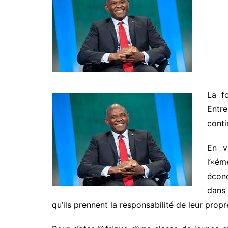
La fo
Entr
conti
En v
l’«é
écono
dans 
qu’ils prennent la responsabilité de leur pro