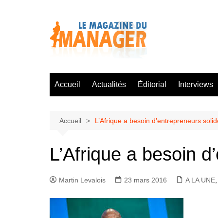
Aller
au
contenu
Accueil
Actualités
Éditorial
Interviews
Accueil
L’Afrique a besoin d’entrepreneurs soli
L’Afrique a besoin d
Martin Levalois
23 mars 2016
A LA UNE
,