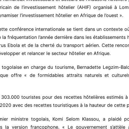
ricain de l’investissement hôtelier (AHIF) organisé à Lom
namiser l’investissement hôtelier en Afrique de l’ouest ».
tte conférence internationale se tient dans un contexte o
 la fréquentation l’année dernière dans les établissements h
rus Ebola et de la cherté du transport aérien. Cette renco
velopper et relancer le secteur hôtelier en Afrique.
e togolaise en charge du tourisme, Bernadette Legzim-Bal
ique offre « de formidables attraits naturels et cultur
i 303.000 touristes pour des recettes hôtelières estimés à 
2020 avec des recettes touristiques à la hauteur de cette p
mier ministre togolais, Komi Selom Klassou, a plaidé po
ns la version francophone. « Le gouvernement s’attèle 