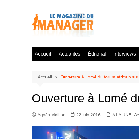
Aller
au
contenu
Accueil
Actualités
Éditorial
Interviews
Accueil
Ouverture à Lomé du forum africain sur 
Ouverture à Lomé du 
Agnès Molitor
22 juin 2016
A LA UNE
,
Ac