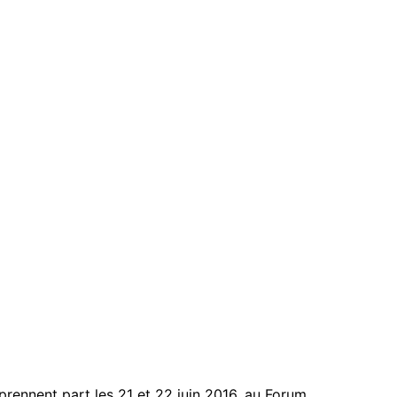
 prennent part les 21 et 22 juin 2016, au Forum