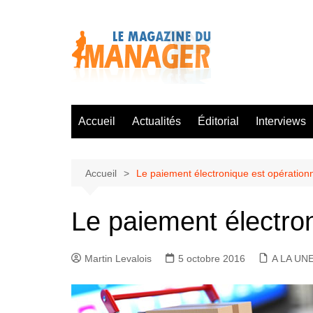
Aller
au
contenu
Accueil
Actualités
Éditorial
Interviews
Accueil
Le paiement électronique est opérationn
Le paiement électron
Martin Levalois
5 octobre 2016
A LA UN