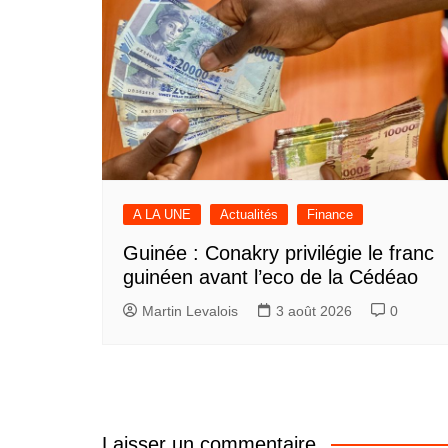
A LA UNE
Actualités
Finance
Guinée : Conakry privilégie le franc
guinéen avant l’eco de la Cédéao
Martin Levalois
3 août 2026
0
Laisser un commentaire