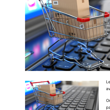
Le
av
O
p