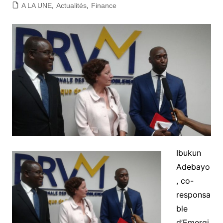
A LA UNE
,
Actualités
,
Finance
Ibukun
Adebayo
, co-
responsa
ble
d’Emergi