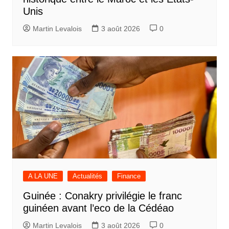
Unis
Martin Levalois
3 août 2026
0
A LA UNE
Actualités
Finance
Guinée : Conakry privilégie le franc
guinéen avant l’eco de la Cédéao
Martin Levalois
3 août 2026
0