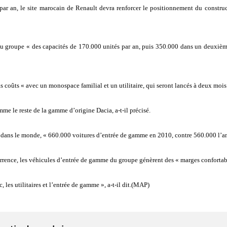
ar an, le site marocain de Renault devra renforcer le positionnement du constructe
 au groupe « des capacités de 170.000 unités par an, puis 350.000 dans un deuxièm
s coûts « avec un monospace familial et un utilitaire, qui seront lancés à deux mois
me le reste de la gamme d’origine Dacia, a-t-il précisé.
tes dans le monde, « 660.000 voitures d’entrée de gamme en 2010, contre 560.000 l’a
rrence, les véhicules d’entrée de gamme du groupe génèrent des « marges confortab
 les utilitaires et l’entrée de gamme », a-t-il dit.(MAP)