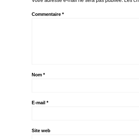
Votre adresse e-mail ne sera pas publiée.
Les ch
Commentaire
*
Nom
*
E-mail
*
Site web