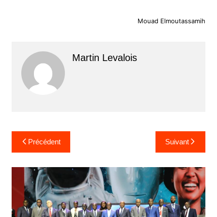
Mouad Elmoutassamih
Martin Levalois
Navigation
Précédent
Suivant
de
l’article