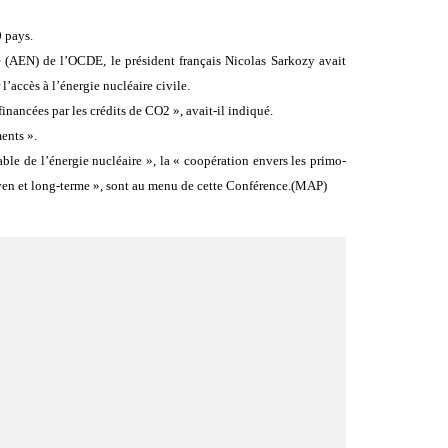
0 pays.
e (AEN) de l’OCDE, le président français Nicolas Sarkozy avait
accès à l’énergie nucléaire civile.
inancées par les crédits de CO2 », avait-il indiqué.
ents ».
ble de l’énergie nucléaire », la « coopération envers les primo-
moyen et long-terme », sont au menu de cette Conférence.(MAP)