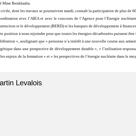
igné Mme Benkhadra.
 civile, dont les travaux se poursuivent mardi, connaît la participation de plus de 6
 coordination avec l’AIEA et avec le concours de l’Agence pour l’Energie nucléair
truction et le développement (BERD) et les banques de développement à financer l’
tte position à nous rejoindre pour que toutes les énergies décarbonées puissent être f
olifération », soulignant que « personne n’a intérêt à une nouvelle course aux armem
rgétique dans une perspective de développement durable », « l’utilisation responsa
les enjeux de la formation » et « les perspectives de l’énergie nucléaire dans le 
artin Levalois