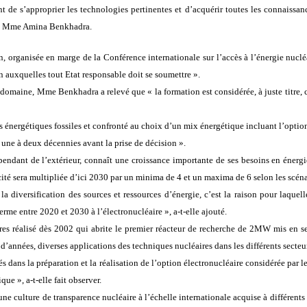
de s’approprier les technologies pertinentes et d’acquérir toutes les connaissance
ent, Mme Amina Benkhadra.
on, organisée en marge de la Conférence internationale sur l’accès à l’énergie nuc
n auxquelles tout Etat responsable doit se soumettre ».
 domaine, Mme Benkhadra a relevé que « la formation est considérée, à juste titre,
nergétiques fossiles et confronté au choix d’un mix énergétique incluant l’option 
e une à deux décennies avant la prise de décision ».
endant de l’extérieur, connaît une croissance importante de ses besoins en énerg
té sera multipliée d’ici 2030 par un minima de 4 et un maxima de 6 selon les scéna
a diversification des sources et ressources d’énergie, c’est la raison pour laque
terme entre 2020 et 2030 à l’électronucléaire », a-t-elle ajouté.
res réalisé dès 2002 qui abrite le premier réacteur de recherche de 2MW mis en se
 d’années, diverses applications des techniques nucléaires dans les différents se
és dans la préparation et la réalisation de l’option électronucléaire considérée par 
e », a-t-elle fait observer.
ne culture de transparence nucléaire à l’échelle internationale acquise à différents n