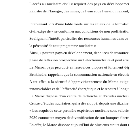
L’accès au nucléaire civil « requiert des pays en développement 
ministre de l’Energie, des mines, de l’eau et de l’environnem
Intervenant lors d’une table ronde sur les enjeux de la formati
civil exige de « se conformer aux conditions de non prolifératio
Soulignant l’intérêt particulier des ressources humaines dans ce
la pérennité de tout programme nucléaire ».
Ainsi, « pour un pays en développement, dépourvu de ressources é
phase de réflexion prospective sur l’électronucléaire et peut êtr
Le Maroc, pays peu doté en ressources propres et fortement dép
Benkhadra, rappelant que la consommation nationale en électrici
A cet effet, « la sécurité d’approvisionnement du Maroc exige l
renouvelables et de l’efficacité énergétique et le recours à long 
Le Maroc dispose d’un centre de recherche et d’études nucléai
Centre d’études nucléaires, qui a développé, depuis une dizaine
« Les acquis de cette première expérience nucléaire sont valoris
2030 comme un moyen de diversification de son bouquet électriqu
En effet, le Maroc dispose aujourd’hui de plusieurs atouts dont u