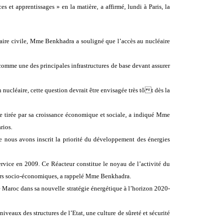
s et apprentissages » en la matière, a affirmé, lundi à Paris, la
léaire civile, Mme Benkhadra a souligné que l’accès au nucléaire
 comme une des principales infrastructures de base devant assurer
nucléaire, cette question devrait être envisagée très tôt dès la
ie tirée par sa croissance économique et sociale, a indiqué Mme
rios.
lle nous avons inscrit la priorité du développement des énergies
rvice en 2009. Ce Réacteur constitue le noyau de l’activité du
cteurs socio-économiques, a rappelé Mme Benkhadra.
le Maroc dans sa nouvelle stratégie énergétique à l’horizon 2020-
iveaux des structures de l’Etat, une culture de sûreté et sécurité