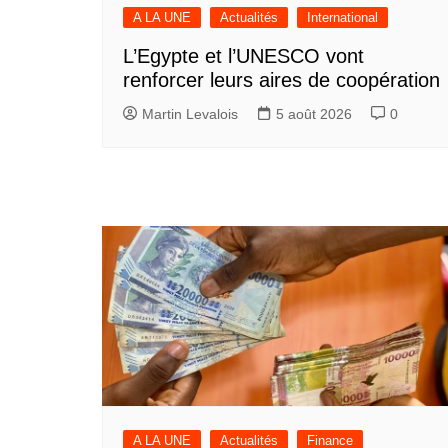
A LA UNE
Actualités
International
L’Egypte et l’UNESCO vont
renforcer leurs aires de coopération
Martin Levalois
5 août 2026
0
A LA UNE
Actualités
Finance