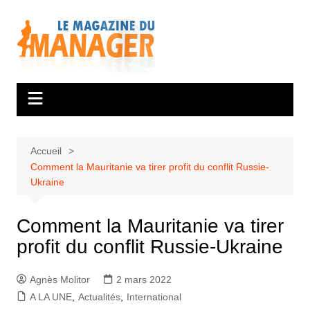
Aller
au
contenu
Accueil
Comment la Mauritanie va tirer profit du conflit Russie-
Ukraine
Comment la Mauritanie va tirer
profit du conflit Russie-Ukraine
Agnès Molitor
2 mars 2022
A LA UNE
,
Actualités
,
International