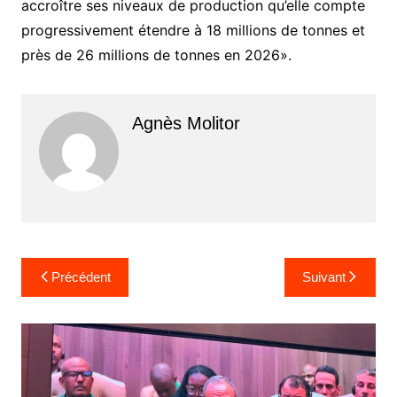
accroître ses niveaux de production qu’elle compte
progressivement étendre à 18 millions de tonnes et
près de 26 millions de tonnes en 2026».
Agnès Molitor
Navigation
Précédent
Suivant
de
l’article