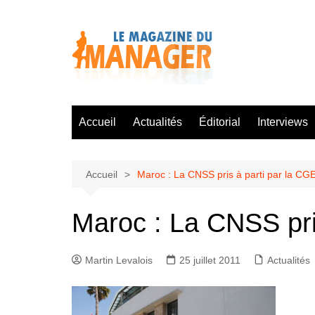
Aller
au
contenu
Accueil
Actualités
Éditorial
Interviews
Accueil
Maroc : La CNSS pris à parti par la C
Maroc : La CNSS pri
Martin Levalois
25 juillet 2011
Actualités