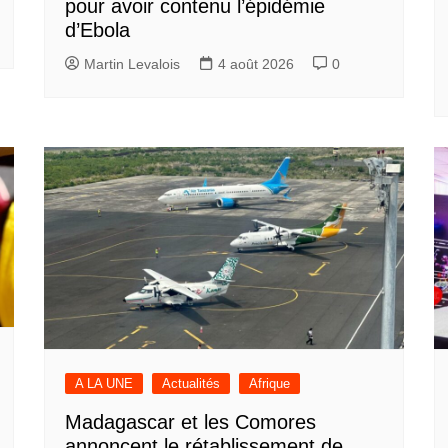
pour avoir contenu l’épidémie
d’Ebola
Martin Levalois
4 août 2026
0
A LA UNE
Actualités
Afrique
Madagascar et les Comores
annoncent le rétablissement de