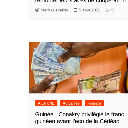
renforcer leurs aires de coopération
Martin Levalois
5 août 2026
0
A LA UNE
Actualités
Finance
Guinée : Conakry privilégie le franc
guinéen avant l’eco de la Cédéao