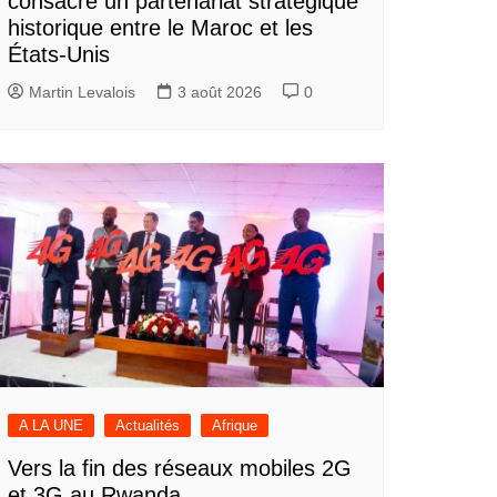
consacre un partenariat stratégique
historique entre le Maroc et les
États-Unis
Martin Levalois
3 août 2026
0
A LA UNE
Actualités
Afrique
Vers la fin des réseaux mobiles 2G
et 3G au Rwanda