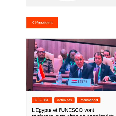
Navigation
Précédent
de
l’article
A LA UNE
Actualités
International
L’Egypte et l’UNESCO vont