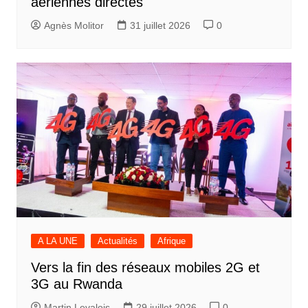
aériennes directes
Agnès Molitor
31 juillet 2026
0
A LA UNE
Actualités
Afrique
Vers la fin des réseaux mobiles 2G et
3G au Rwanda
Martin Levalois
29 juillet 2026
0