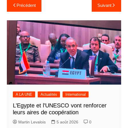
Navigation
Précédent
Suivant
de
l’article
A LA UNE
Actualités
International
L’Egypte et l’UNESCO vont renforcer
leurs aires de coopération
Martin Levalois
5 août 2026
0