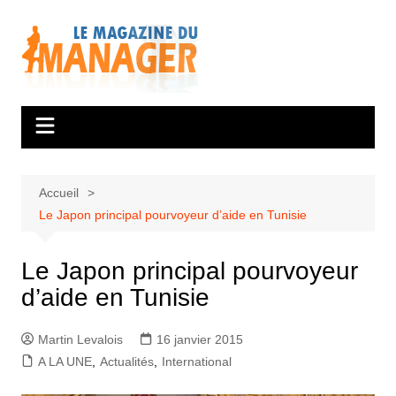
Aller
au
contenu
Accueil
Le Japon principal pourvoyeur d’aide en Tunisie
Le Japon principal pourvoyeur
d’aide en Tunisie
Martin Levalois
16 janvier 2015
A LA UNE
,
Actualités
,
International