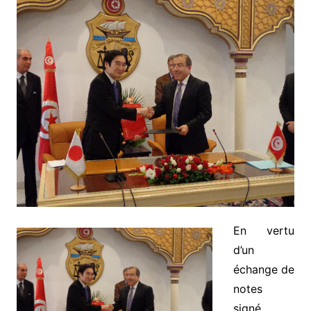
En vertu
d’un
échange de
notes
signé,