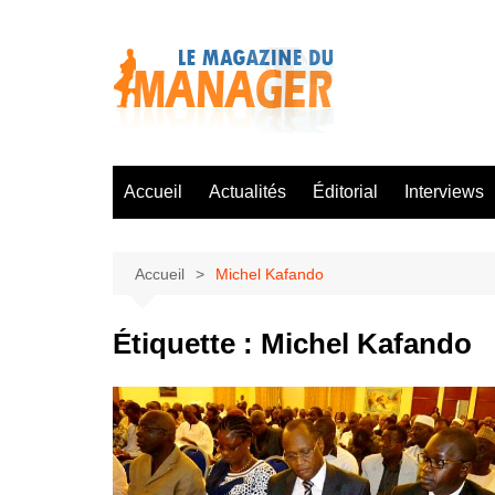
Aller
au
contenu
Accueil
Actualités
Éditorial
Interviews
Accueil
Michel Kafando
Étiquette :
Michel Kafando