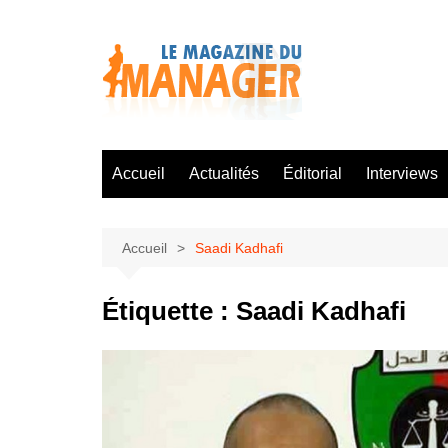
Aller
au
contenu
Accueil
Actualités
Éditorial
Interviews
Accueil
Saadi Kadhafi
Étiquette :
Saadi Kadhafi