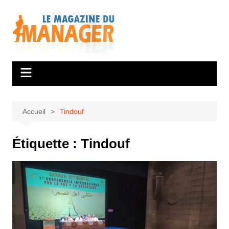
Aller
au
contenu
Accueil
Tindouf
Étiquette :
Tindouf