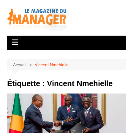
Aller
au
contenu
Accueil
Vincent Nmehielle
Étiquette :
Vincent Nmehielle