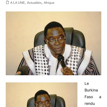
A LA UNE
,
Actualités
,
Afrique
Le
Burkina
Faso a
rendu