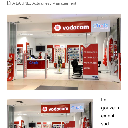
A LA UNE
,
Actualités
,
Management
Le
gouvern
ement
sud-