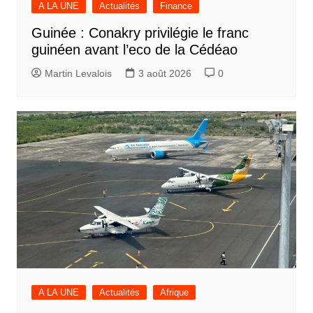
A LA UNE
Actualités
Finance
Guinée : Conakry privilégie le franc
guinéen avant l’eco de la Cédéao
Martin Levalois
3 août 2026
0
A LA UNE
Actualités
Afrique