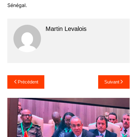
Sénégal.
Martin Levalois
Navigation
Précédent
Suivant
de
l’article