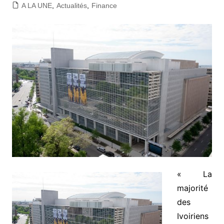
A LA UNE
,
Actualités
,
Finance
« La
majorité
des
Ivoiriens