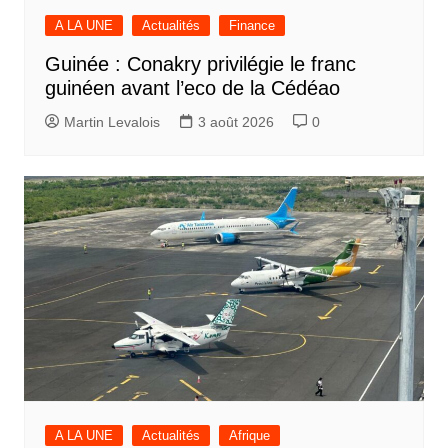
A LA UNE
Actualités
Finance
Guinée : Conakry privilégie le franc
guinéen avant l’eco de la Cédéao
Martin Levalois
3 août 2026
0
A LA UNE
Actualités
Afrique