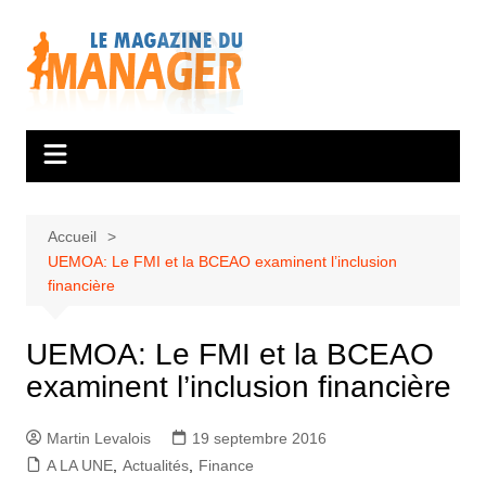
Aller
au
contenu
Accueil
UEMOA: Le FMI et la BCEAO examinent l’inclusion
financière
UEMOA: Le FMI et la BCEAO
examinent l’inclusion financière
Martin Levalois
19 septembre 2016
A LA UNE
,
Actualités
,
Finance