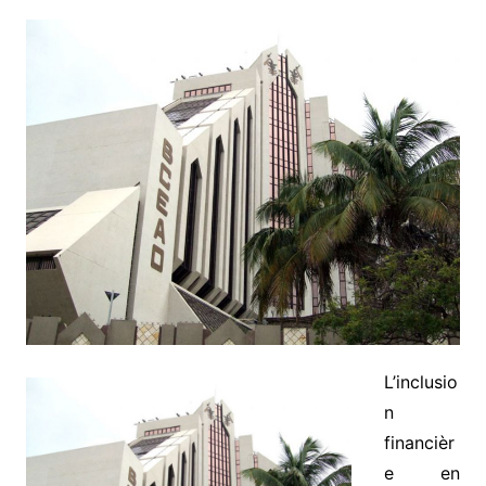
L’inclusio
n
financièr
e en