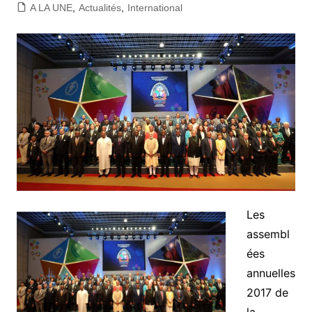
A LA UNE
,
Actualités
,
International
Les
assembl
ées
annuelles
2017 de