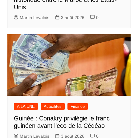
Unis
Martin Levalois
3 août 2026
0
A LA UNE
Actualités
Finance
Guinée : Conakry privilégie le franc
guinéen avant l’eco de la Cédéao
Martin Levalois
3 août 2026
0