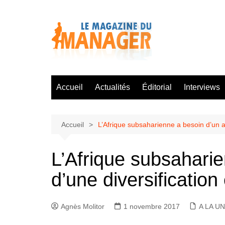
Aller
au
contenu
Accueil
Actualités
Éditorial
Interviews
Accueil
L’Afrique subsaharienne a besoin d’un a
L’Afrique subsaharie
d’une diversificatio
Agnès Molitor
1 novembre 2017
A LA U