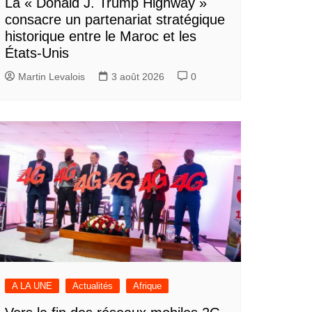
La « Donald J. Trump Highway »
consacre un partenariat stratégique
historique entre le Maroc et les
États-Unis
Martin Levalois
3 août 2026
0
A LA UNE
Actualités
Afrique