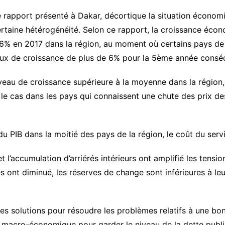
 rapport présenté à Dakar, décortique la situation économ
rtaine hétérogénéité. Selon ce rapport, la croissance écon
6% en 2017 dans la région, au moment où certains pays de l
ux de croissance de plus de 6% pour la 5ème année conséc
niveau de croissance supérieure à la moyenne dans la région
t le cas dans les pays qui connaissent une chute des prix de
u PIB dans la moitié des pays de la région, le coût du serv
 l’accumulation d’arriérés intérieurs ont amplifié les tensions
es ont diminué, les réserves de change sont inférieures à 
solutions pour résoudre les problèmes relatifs à une bonne 
ité macro-économique pour garder le niveau de la dette publi