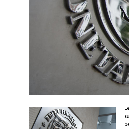
Le
su
be