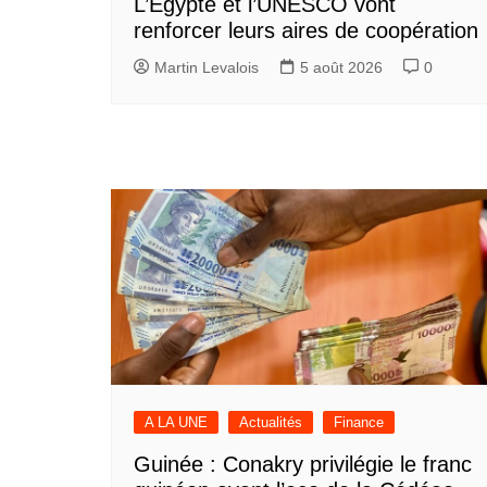
L’Egypte et l’UNESCO vont
renforcer leurs aires de coopération
Martin Levalois
5 août 2026
0
A LA UNE
Actualités
Finance
Guinée : Conakry privilégie le franc