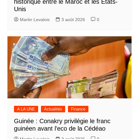
historique entre le Maroc et les États-
Unis
Martin Levalois
3 août 2026
0
A LA UNE
Actualités
Finance
Guinée : Conakry privilégie le franc
guinéen avant l’eco de la Cédéao
Martin Levalois
3 août 2026
0