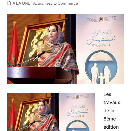
A LA UNE
,
Actualités
,
E-Commerce
Les
travaux
de la
8ème
édition