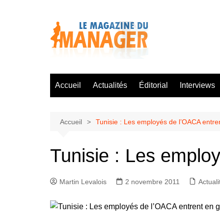
Aller
au
contenu
Accueil
Actualités
Éditorial
Interviews
Accueil
Tunisie : Les employés de l’OACA entre
Tunisie : Les emplo
Martin Levalois
2 novembre 2011
Actuali