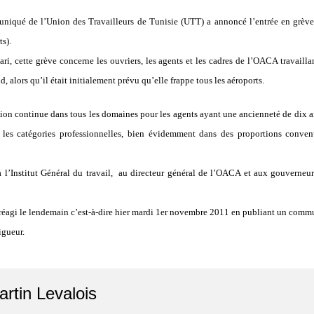
niqué de l’Union des Travailleurs de Tunisie (UTT) a annoncé l’entrée en grèv
s).
ri, cette grève concerne les ouvriers, les agents et les cadres de l’OACA travail
 alors qu’il était initialement prévu qu’elle frappe tous les aéroports.
ion continue dans tous les domaines pour les agents ayant une ancienneté de dix ans
 les catégories professionnelles, bien évidemment dans des proportions convenu
à l’Institut Général du travail, au directeur général de l’OACA et aux gouverneur
 réagi le lendemain c’est-à-dire hier mardi 1er novembre 2011 en publiant un commu
igueur.
artin Levalois