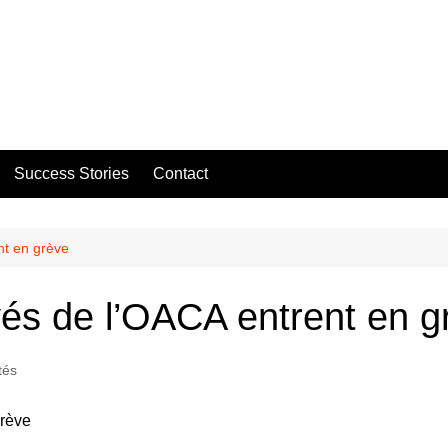
Success Stories
Contact
nt en grève
yés de l’OACA entrent en g
tés