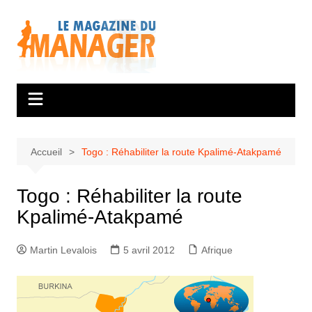
Aller
au
contenu
Accueil
Togo : Réhabiliter la route Kpalimé-Atakpamé
Togo : Réhabiliter la route
Kpalimé-Atakpamé
Martin Levalois
5 avril 2012
Afrique