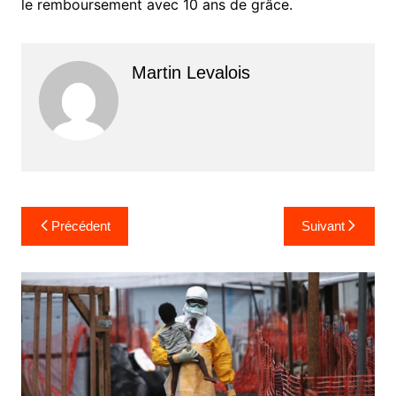
le remboursement avec 10 ans de grâce.
Martin Levalois
Navigation
Précédent
Suivant
de
l’article