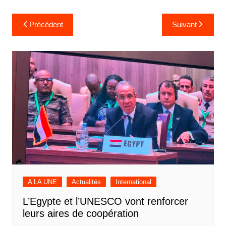
Navigation
Précédent
Suivant
de
l’article
A LA UNE
Actualités
International
L’Egypte et l’UNESCO vont renforcer
leurs aires de coopération