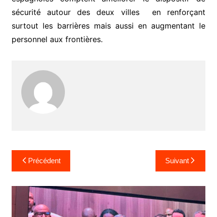
sécurité autour des deux villes en renforçant
surtout les barrières mais aussi en augmentant le
personnel aux frontières.
Navigation
Précédent
Suivant
de
l’article