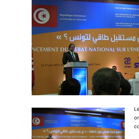
L
on
co