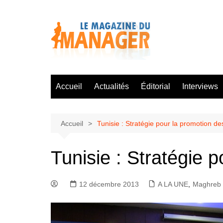
Aller
au
contenu
Accueil
Actualités
Éditorial
Interviews
Accueil
Tunisie : Stratégie pour la promotion d
Tunisie : Stratégie 
12 décembre 2013
A LA UNE
,
Maghreb