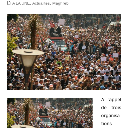
A LA UNE
,
Actualités
,
Maghreb
A l’appel
de trois
organisa
tions