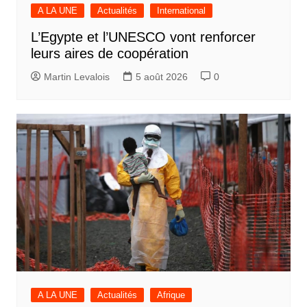
A LA UNE
Actualités
International
L’Egypte et l’UNESCO vont renforcer
leurs aires de coopération
Martin Levalois
5 août 2026
0
A LA UNE
Actualités
Afrique