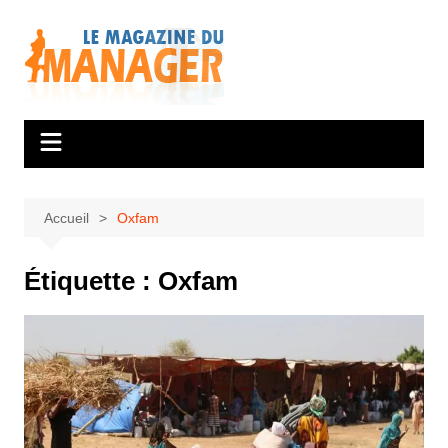
Aller
au
contenu
Accueil
Oxfam
Étiquette :
Oxfam