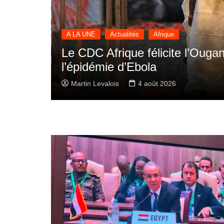
A LA UNE
Actualités
International
ntenu
La « Donald J. Trump High
stratégique historique entre
Martin Levalois
3 août 2026