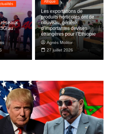
Afrique
ctualités
Les exportations de
produits horticoles ont de
Actualités
International
s réseaux
nouveau, généré
 3G au
d’importantes devises
te et l’UNESCO vont renforcer leurs aires 
étrangères pour l’Ethiopie
ation
ois
Agnès Molitor
6
evalois
5 août 2026
27 juillet 2026