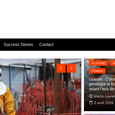
Success Stories
Contact
A LA UNE
A
Finance
Guinée : Cona
privilégie le 
avant l’eco d
Martin Leval
3 août 2026