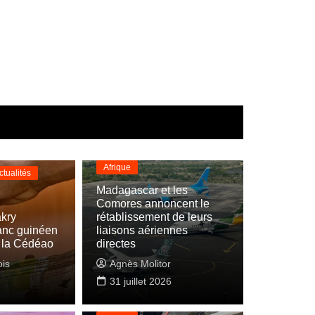
A LA UNE
Actualités
Afrique
ctualités
Madagascar et les
Comores annoncent le
kry
rétablissement de leurs
franc guinéen
liaisons aériennes
e la Cédéao
directes
ois
Agnès Molitor
31 juillet 2026
A LA UNE
Actualités