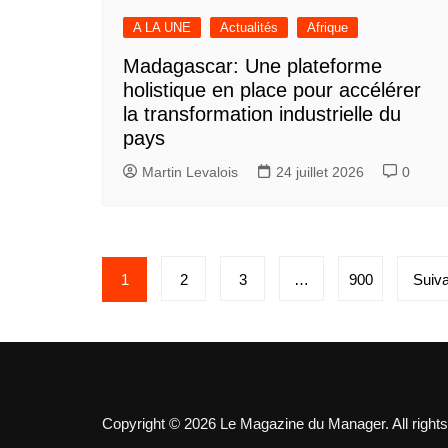
A LA UNE
Actualités
Afrique
Madagascar: Une plateforme
holistique en place pour accélérer
la transformation industrielle du
pays
Martin Levalois
24 juillet 2026
0
Pagination
1
2
3
…
900
Suiva
des
publications
Copyright © 2026 Le Magazine du Manager. All rights