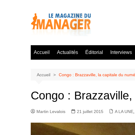
Aller
au
contenu
Accueil
Actualités
Éditorial
Interviews
Accueil
Congo : Brazzaville, la capitale du num
Congo : Brazzaville,
Martin Levalois
21 juillet 2015
A LA UNE
,