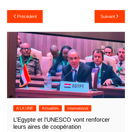
Navigation
Précédent
Suivant
de
l’article
A LA UNE
Actualités
International
L’Egypte et l’UNESCO vont renforcer
leurs aires de coopération