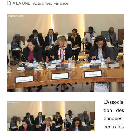
A LA UNE
,
Actualités
,
Finance
L’Associa
tion des
banques
centrales